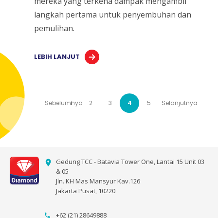
mereka yang terkena dampak mengambil
langkah pertama untuk penyembuhan dan
pemulihan.
LEBIH LANJUT
Sebelumnya
1
2
3
4
5
Selanjutnya
Gedung TCC - Batavia Tower One, Lantai 15 Unit 03
& 05
Jln. KH Mas Mansyur Kav.126
Jakarta Pusat, 10220
+62 (21) 28649888