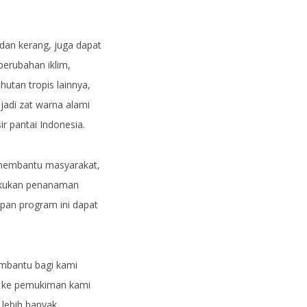
dan kerang, juga dapat
perubahan iklim,
tan tropis lainnya,
jadi zat warna alami
ir pantai Indonesia.
 membantu masyarakat,
lakukan penanaman
an program ini dapat
mbantu bagi kami
uk ke pemukiman kami
lebih banyak