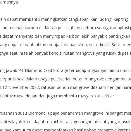
ukimannya.
in dapat membantu meningkatkan tangkapan ikan, udang, kepiting, 
san resapan karbon di daerah pesisir (blue carbon) sebagai adaptasi 
 dapat menyerap dan menyimpan karbon lebih banyak dibandingkan hu
ng dapat dimanfaatkan menjadi olahan sirup, selai, kripik. Serta men
gnya saat ini telah banyak kondisi hutan mangrove yang rusak di pesis
ung jawab PT Diamond Cold Storage terhadap lingkungan hidup dan
berpartisipasi dalam upaya pelestarian hutan mangrove dengan me
l 12 November 2022, ratusan pohon mangrove ditanam dengan harap
am untuk masa depan dan juga membantu masyarakat sekitar.
perusahaan susu Diamond, upaya penanaman mangrove ini sangat me
asi di wilayah kami dapat mulai teratasi, genangan air laut yang mas
ntunya kami juga dapat memanfaatkan hasil pohon mangrove karena 