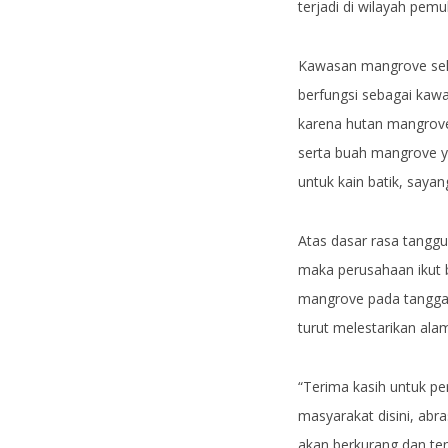
terjadi di wilayah pem
Kawasan mangrove sela
berfungsi sebagai kawa
karena hutan mangrove
serta buah mangrove ya
untuk kain batik, sayan
Atas dasar rasa tangg
maka perusahaan ikut 
mangrove pada tangga
turut melestarikan al
“Terima kasih untuk 
masyarakat disini, abr
akan berkurang dan te