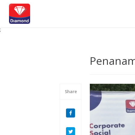
;
Penanam
Share